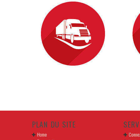
PLAN DU SITE
SERV
Home
Connex