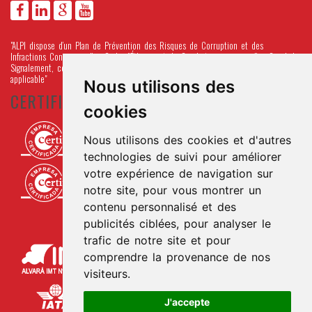
"ALPI dispose d’un Plan de Prévention des Risques de Corruption et des
Infractions Connexes, d’un Code d’Éthique et de Conduite, ainsi que d’un Canal de
Signalement, conformément au Décret-Loi n° 109-E/2021 et à la législation
applicable"
Nous utilisons des
CERTIFICATIONS
cookies
Nous utilisons des cookies et d'autres
technologies de suivi pour améliorer
votre expérience de navigation sur
notre site, pour vous montrer un
contenu personnalisé et des
publicités ciblées, pour analyser le
trafic de notre site et pour
comprendre la provenance de nos
visiteurs.
J'accepte