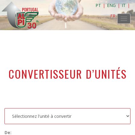
PT
|
ENG
|
IT
|
FR
Toggl
navig
CONVERTISSEUR D’UNITÉS
De: